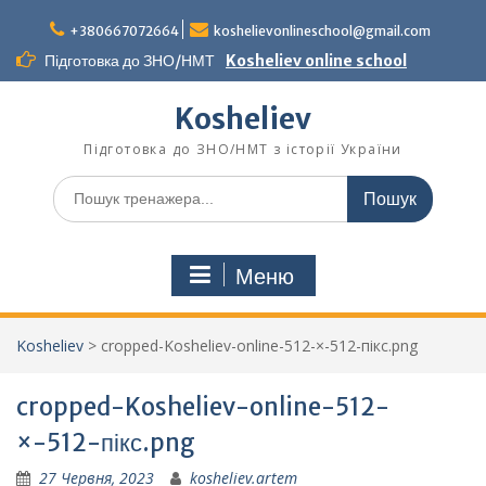
Перейти
до
+380667072664
koshelievonlineschool@gmail.com
вмісту
Підготовка до ЗНО/НМТ
Kosheliev online school
Kosheliev
Підготовка до ЗНО/НМТ з історії України
Шукати:
Меню
Kosheliev
>
cropped-Kosheliev-online-512-×-512-пікс.png
cropped-Kosheliev-online-512-
×-512-пікс.png
27 Червня, 2023
kosheliev.artem