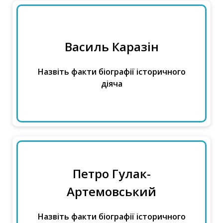
Василь Каразін
Український вчений-хімік першої
половини ХІХ ст.
Назвіть факти біографії історичного
Засновник Харківського університету 1805 р.
діяча
Петро Гулак-
Український письменник ХІХ ст.
Aртемовський
Поет, байкар. Започаткував в українській
Назвіть факти біографії історичного
літературі жанр романтичної балади