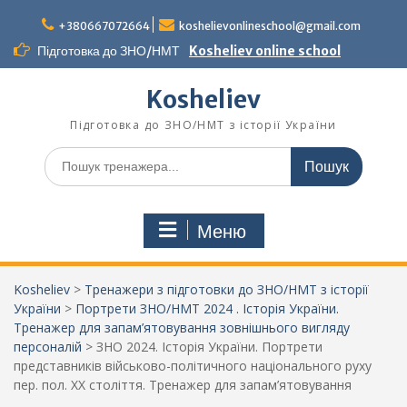
Перейти
до
+380667072664
koshelievonlineschool@gmail.com
вмісту
Підготовка до ЗНО/НМТ
Kosheliev online school
Kosheliev
Підготовка до ЗНО/НМТ з історії України
Шукати:
Меню
Kosheliev
>
Тренажери з підготовки до ЗНО/НМТ з історії
України
>
Портрети ЗНО/НМТ 2024 . Історія України.
Тренажер для запам’ятовування зовнішнього вигляду
персоналій
>
ЗНО 2024. Історія України. Портрети
представників військово-політичного національного руху
пер. пол. ХХ століття. Тренажер для запам’ятовування