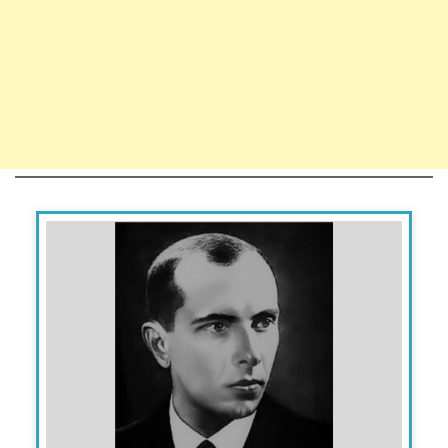
Степан Бандера - український
політичний діяч, один із ідеологів
українського націоналістичного руху