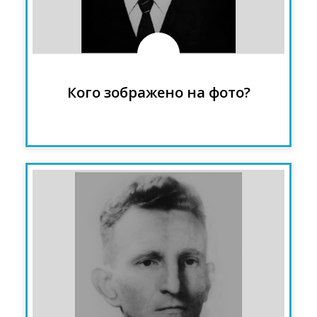
пер. пол. XX ст., співзасновник ОУН
(1929 р.)
Кого зображено на фото?
Роман Шухевич - український
військово-політичний діяч, голова