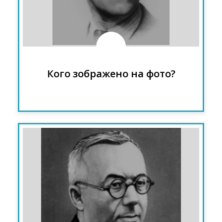
УПA, голова генерального
секретаріату УГВР
Кого зображено на фото?
Августин Волошин - у 1938 році