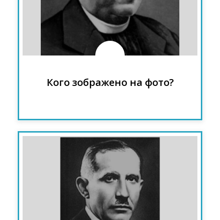
очолив автономний уряд Карпатської
України, у 1939 році став президентом
Карпатської України
Кого зображено на фото?
Євген Коновалець - полковник Армії