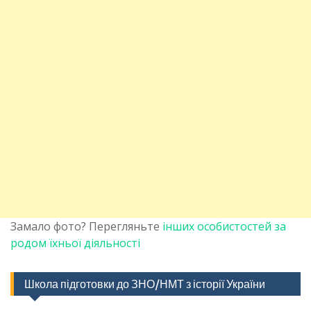
Замало фото? Перегляньте
інших особистостей за
родом їхньої діяльності
Школа підготовки до ЗНО/НМТ з історії України