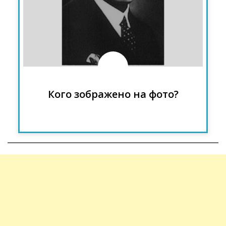
УНР, командант УВО, засновник та
перший голова ОУН (з 1929 по 1938),
один із ідеологів українського
націоналізму
Кого зображено на фото?