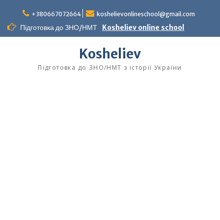
Перейти
до
+380667072664
koshelievonlineschool@gmail.com
вмісту
Підготовка до ЗНО/НМТ
Kosheliev online school
Kosheliev
Підготовка до ЗНО/НМТ з історії України