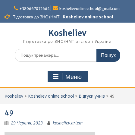
Перейти
до
+380667072664
koshelievonlineschool@gmail.com
вмісту
Підготовка до ЗНО/НМТ
Kosheliev online school
Kosheliev
Підготовка до ЗНО/НМТ з історії України
Шукати:
Меню
Kosheliev
>
Kosheliev online school
>
Відгуки учнів
>
49
49
29 Червня, 2023
kosheliev.artem