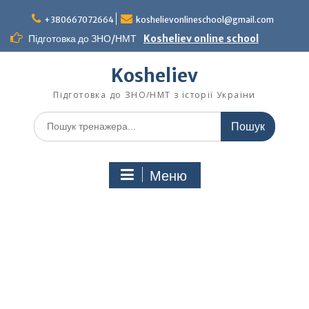
Перейти
до
+380667072664
koshelievonlineschool@gmail.com
вмісту
Підготовка до ЗНО/НМТ
Kosheliev online school
Kosheliev
Підготовка до ЗНО/НМТ з історії України
Шукати:
Меню