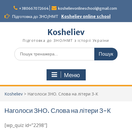
Перейти
до
+380667072664
koshelievonlineschool@gmail.com
вмісту
Підготовка до ЗНО/НМТ
Kosheliev online school
Kosheliev
Підготовка до ЗНО/НМТ з історії України
Шукати:
Меню
Kosheliev
>
Наголоси ЗНО. Слова на літери З-К
Наголоси ЗНО. Слова на літери З-К
[wp_quiz id=”2298″]