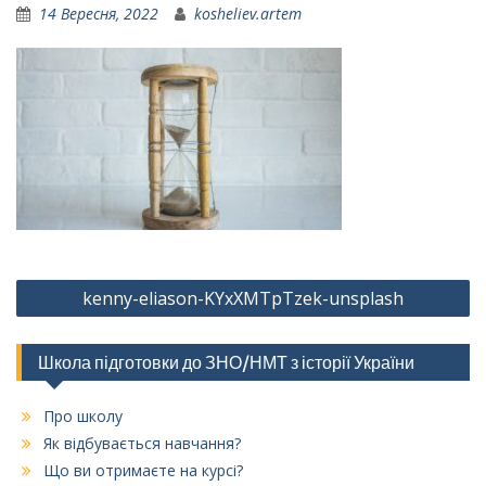
14 Вересня, 2022
kosheliev.artem
Навігація
kenny-eliason-KYxXMTpTzek-unsplash
записів
Школа підготовки до ЗНО/НМТ з історії України
Про школу
Як відбувається навчання?
Що ви отримаєте на курсі?