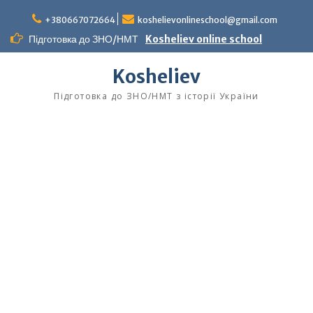
Перейти
до
+380667072664
koshelievonlineschool@gmail.com
вмісту
Підготовка до ЗНО/НМТ
Kosheliev online school
Kosheliev
Підготовка до ЗНО/НМТ з історії України