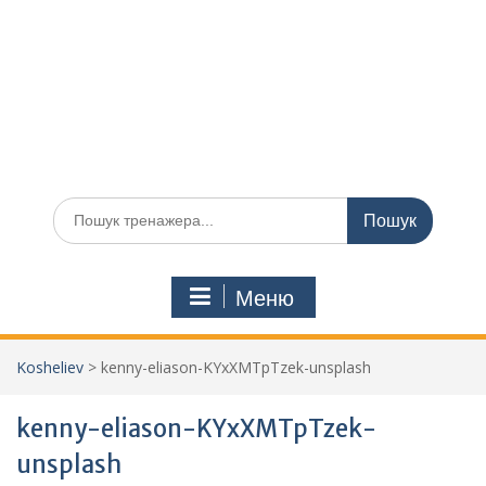
Шукати:
Меню
Kosheliev
>
kenny-eliason-KYxXMTpTzek-unsplash
kenny-eliason-KYxXMTpTzek-
unsplash