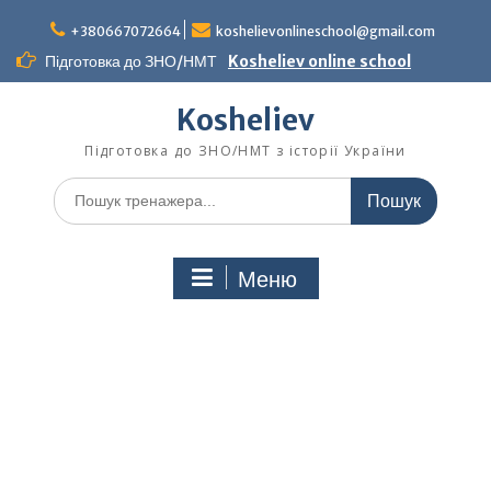
Перейти
до
+380667072664
koshelievonlineschool@gmail.com
вмісту
Підготовка до ЗНО/НМТ
Kosheliev online school
Kosheliev
Підготовка до ЗНО/НМТ з історії України
Шукати:
Меню