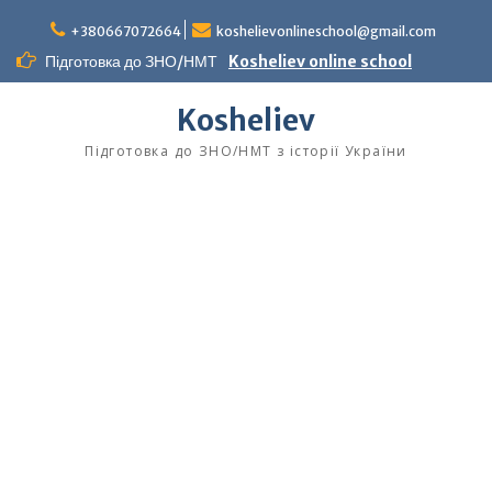
Перейти
до
+380667072664
koshelievonlineschool@gmail.com
вмісту
Підготовка до ЗНО/НМТ
Kosheliev online school
Kosheliev
Підготовка до ЗНО/НМТ з історії України