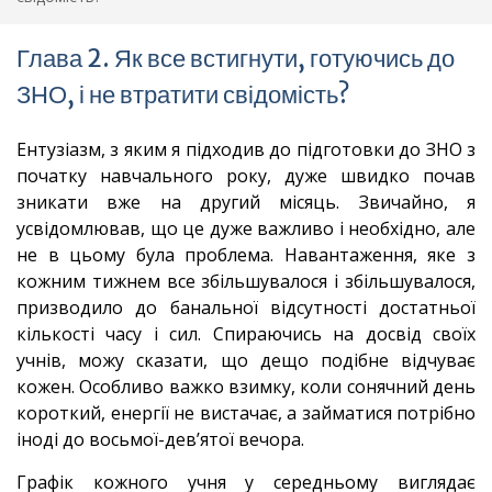
Глава 2. Як все встигнути, готуючись до
ЗНО, і не втратити свідомість?
Ентузіазм, з яким я підходив до підготовки до ЗНО з
початку навчального року, дуже швидко почав
зникати вже на другий місяць. Звичайно, я
усвідомлював, що це дуже важливо і необхідно, але
не в цьому була проблема. Навантаження, яке з
кожним тижнем все збільшувалося і збільшувалося,
призводило до банальної відсутності достатньої
кількості часу і сил. Спираючись на досвід своїх
учнів, можу сказати, що дещо подібне відчуває
кожен. Особливо важко взимку, коли сонячний день
короткий, енергії не вистачає, а займатися потрібно
іноді до восьмої-дев’ятої вечора.
Графік кожного учня у середньому виглядає