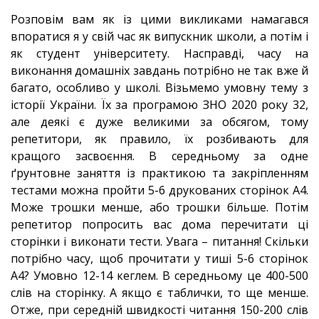
Розповім вам як із цими викликами намагався
впоратися я у свій час як випускник школи, а потім і
як студент університету. Насправді, часу на
виконання домашніх завдань потрібно не так вже й
багато, особливо у школі. Візьмемо умовну тему з
історії України. Їх за програмою ЗНО 2020 року 32,
але деякі є дуже великими за обсягом, тому
репетитори, як правило, їх розбивають для
кращого засвоєння. В середньому за одне
ґрунтовне заняття із практикою та закріпленням
тестами можна пройти 5-6 друкованих сторінок А4.
Може трошки менше, або трошки більше. Потім
репетитор попросить вас дома перечитати ці
сторінки і виконати тести. Увага – питання! Скільки
потрібно часу, щоб прочитати у тиші 5-6 сторінок
А4? Умовно 12-14 кеглем. В середньому це 400-500
слів на сторінку. А якщо є таблички, то ще менше.
Отже, при середній швидкості читання 150-200 слів