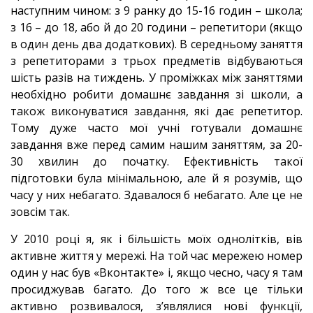
наступним чином: з 9 ранку до 15-16 годин – школа;
з 16 – до 18, або й до 20 години – репетитори (якщо
в один день два додаткових). В середньому заняття
з репетиторами з трьох предметів відбуваються
шість разів на тиждень. У проміжках між заняттями
необхідно робити домашнє завдання зі школи, а
також виконуватися завдання, які дає репетитор.
Тому дуже часто мої учні готували домашнє
завдання вже перед
самим нашим заняттям, за 20-
30 хвилин до початку. Ефективність такої
підготовки була мінімальною, але й я розумів, що
часу у них небагато. Здавалося б небагато. Але це не
зовсім так.
У 2010 році я, як і більшість моїх однолітків, вів
активне життя у мережі. На той час мережею номер
один у нас був «Вконтакте» і, якщо чесно, часу я там
просиджував багато. До того ж все це тільки
активно розвивалося, з’являлися нові функції,