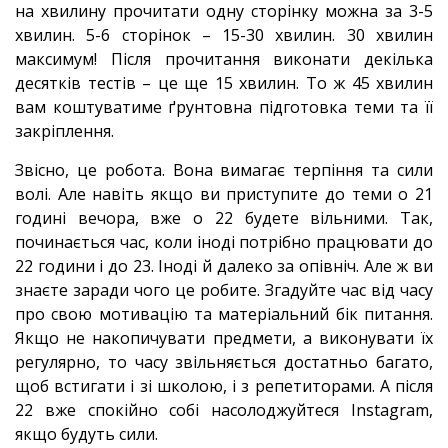
на хвилину прочитати одну сторінку можна за 3-5
хвилин. 5-6 сторінок – 15-30 хвилин. 30 хвилин
максимум! Після прочитання виконати декілька
десятків тестів – це ще 15 хвилин. То ж 45 хвилин
вам коштуватиме ґрунтовна підготовка теми та її
закріплення.
Звісно, це робота. Вона вимагає терпіння та сили
волі. Але навіть якщо ви приступите до теми о 21
годині вечора, вже о 22 будете вільними. Так,
починається час, коли іноді потрібно працювати до
22 години і до 23. Іноді й далеко за опівніч. Але ж ви
знаєте заради чого це робите. Згадуйте час від часу
про свою мотивацію та матеріальний бік питання.
Якщо не накопичувати предмети, а виконувати їх
регулярно, то часу звільняється достатньо багато,
щоб встигати і зі
школою, і з репетиторами. А після
22 вже спокійно собі насолоджуйтеся Instagram,
якщо будуть сили.