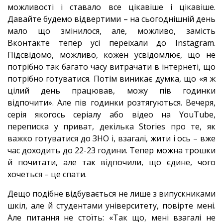
можливості і ставало все цікавіше і цікавіше.
Давайте будемо відвертими – на сьогоднішній день
мало що змінилося, але, можливо, замість
Вконтакте тепер усі переїхали до Instagram.
Підсвідомо, можливо, кожен усвідомлює, що не
потрібно так багато часу витрачати в інтернеті, що
потрібно готуватися. Потім виникає думка, що «я ж
цілий день працював, можу пів годинки
відпочити». Але пів годинки розтягуються. Вечеря,
серія якогось серіалу або відео на YouTube,
переписка у приват, декілька Stories про те, як
важко готуватися до ЗНО і, взагалі, жити і ось – вже
час доходить до 22-23 години. Тепер можна трошки
й почитати, але так відпочили, що єдине, чого
хочеться – це спати.
Дещо подібне відбувається не лише з випускниками
шкіл, але й студентами університету, повірте мені.
Але питання не стоїть: «Так що, мені взагалі не