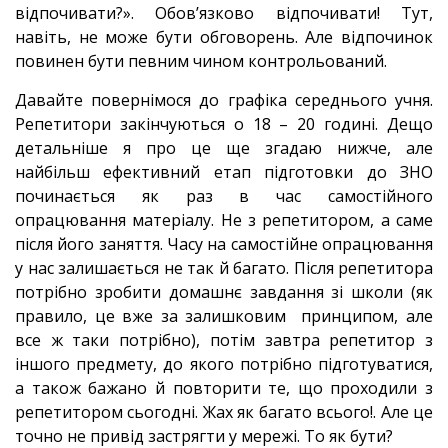
відпочивати?». Обов’язково відпочивати! Тут,
навіть, не може бути обговорень. Але відпочинок
повинен бути певним чином контрольований.
Давайте повернімося до графіка середнього учня.
Репетитори закінчуються о 18 – 20 годині. Дещо
детальніше я про це ще згадаю нижче, але
найбільш ефективний етап підготовки до ЗНО
починається як раз в час самостійного
опрацювання матеріалу. Не з репетитором, а саме
після його заняття. Часу на самостійне опрацювання
у нас залишається не так й багато. Після репетитора
потрібно зробити домашнє завдання зі школи (як
правило, це вже за залишковим
принципом, але
все ж таки потрібно), потім завтра репетитор з
іншого предмету, до якого потрібно підготуватися,
а також бажано й повторити те, що проходили з
репетитором сьогодні. Жах як багато всього!. Але це
точно не привід застрягти у мережі. То як бути?