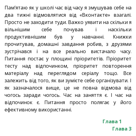
Пам’ятаю як у школі час від часу я змушував себе на
два тижні відмовлятися від «Вконтакте» взагалі.
Просто не заходити туди. Важко уявити на скільки я
вільнішим себе почував і наскільки
продуктивнішим був у навчанні. Книжки
прочитував, домашні завдання робив, з друзями
зустрічався і на все реально вистачало часу.
Питання постає у площині пріоритетів. Пріоритет
тесту над відпочинком, пріоритет повторення
матеріалу над переглядом серіалу тощо. Все
залежить від того, як ви зумієте себе організувати. І
як зазначалося вище, це не повна відмова від
чогось заради чогось. Час на заняття є. І час на
відпочинок є. Питання просто полягає у його
ефективному використанні.
Глава 1
Глава 3