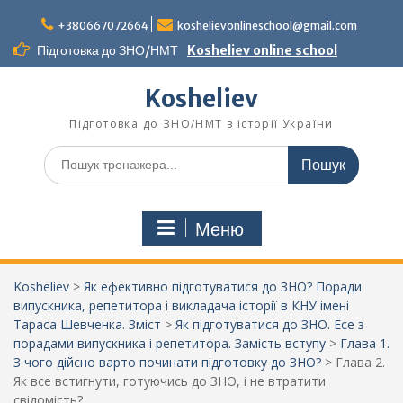
Перейти
до
+380667072664
koshelievonlineschool@gmail.com
вмісту
Підготовка до ЗНО/НМТ
Kosheliev online school
Kosheliev
Підготовка до ЗНО/НМТ з історії України
Шукати:
Меню
Kosheliev
>
Як ефективно підготуватися до ЗНО? Поради
випускника, репетитора і викладача історії в КНУ імені
Тараса Шевченка. Зміст
>
Як підготуватися до ЗНО. Есе з
порадами випускника і репетитора. Замість вступу
>
Глава 1.
З чого дійсно варто починати підготовку до ЗНО?
>
Глава 2.
Як все встигнути, готуючись до ЗНО, і не втратити
свідомість?